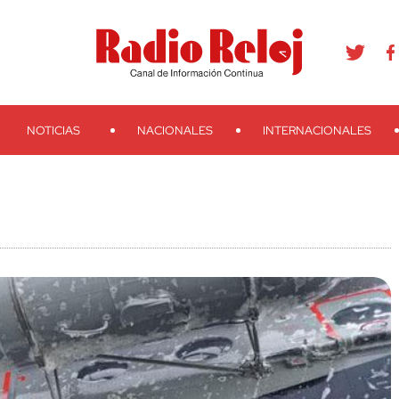
agram
Youtube
Telegram
Teveo
Ivoox
RSS
Search
NOTICIAS
NACIONALES
INTERNACIONALES