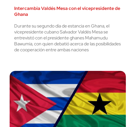
Intercambia Valdés Mesa con el vicepresidente de
Ghana
Durante su segundo día de estancia en Ghana, el
vicepresidente cubano Salvador Valdés Mesa se
entrevistó con el presidente ghanes Mahamudu
Bawumia, con quien debatió acerca de las posibilidades
de cooperación entre ambas naciones