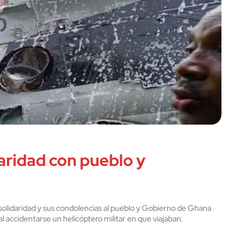
aridad con pueblo y
solidaridad y sus condolencias al pueblo y Gobierno de Ghana
al accidentarse un helicóptero militar en que viajaban.