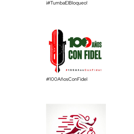
¡#TumbaElBloqueo!
#100AñosConFidel