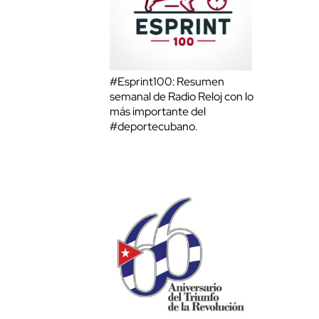
#Esprint100: Resumen
semanal de Radio Reloj con lo
más importante del
#deportecubano.