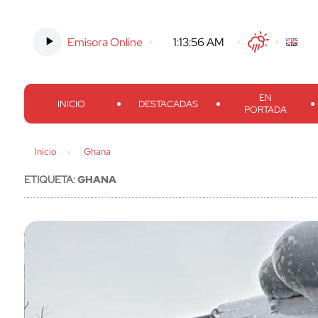
Emisora Online
-
1:13:57 AM
Twitter
Facebook
Threads
Inst
EN
INICIO
DESTACADAS
PORTADA
Inicio
Ghana
ETIQUETA:
GHANA