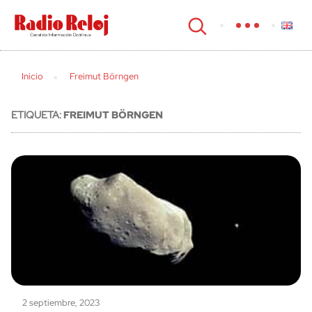
cerrar
Inicio
Freimut Börngen
ETIQUETA:
FREIMUT BÖRNGEN
2 septiembre, 2023