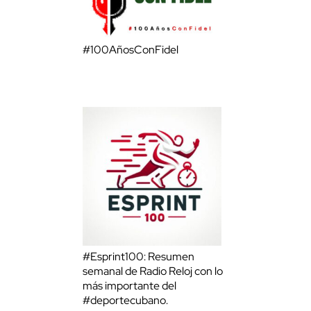
#100AñosConFidel
#Esprint100: Resumen
semanal de Radio Reloj con lo
más importante del
#deportecubano.