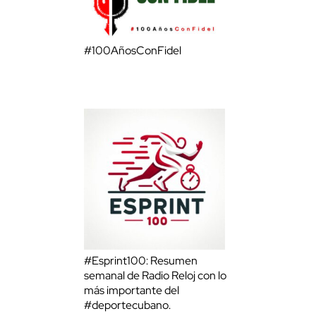
#100AñosConFidel
#Esprint100: Resumen
semanal de Radio Reloj con lo
más importante del
#deportecubano.