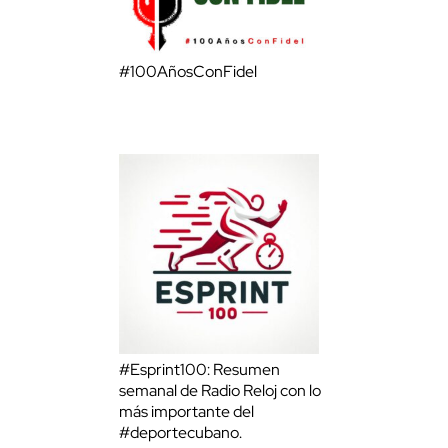
#100AñosConFidel
#Esprint100: Resumen
semanal de Radio Reloj con lo
más importante del
#deportecubano.