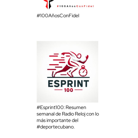
#100AñosConFidel
#Esprint100: Resumen
semanal de Radio Reloj con lo
más importante del
#deportecubano.