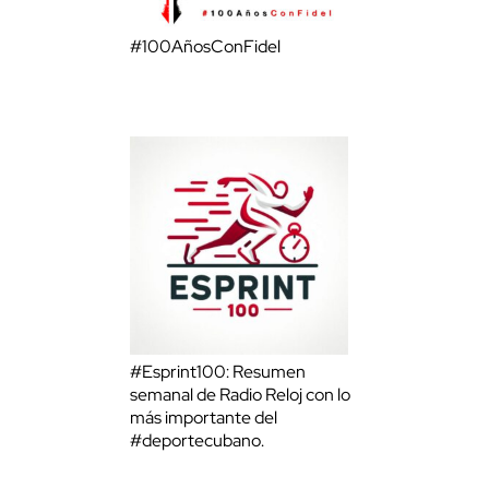
#100AñosConFidel
#Esprint100: Resumen
semanal de Radio Reloj con lo
más importante del
#deportecubano.