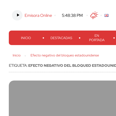
Emisora Online
-
5:48:39 PM
Twitter
Facebook
Threads
Inst
EN
INICIO
DESTACADAS
PORTADA
Inicio
Efecto negativo del bloqueo estadounidense
ETIQUETA:
EFECTO NEGATIVO DEL BLOQUEO ESTADOUNI