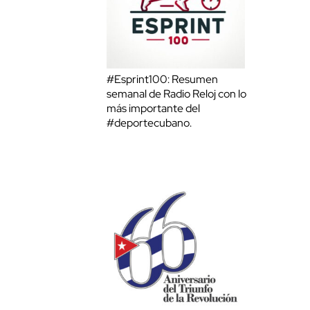
#Esprint100: Resumen
semanal de Radio Reloj con lo
más importante del
#deportecubano.