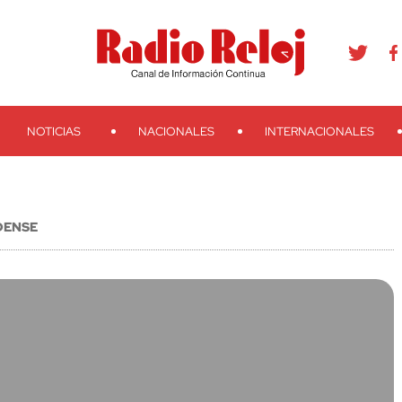
agram
Youtube
Telegram
Teveo
Ivoox
RSS
Search
NOTICIAS
NACIONALES
INTERNACIONALES
DENSE