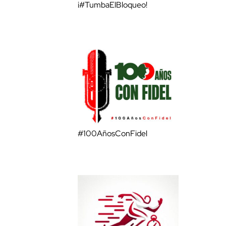
¡#TumbaElBloqueo!
#100AñosConFidel