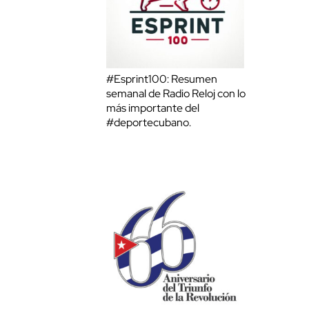
#Esprint100: Resumen
semanal de Radio Reloj con lo
más importante del
#deportecubano.