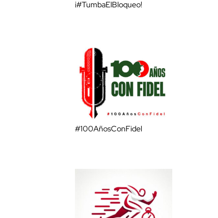
¡#TumbaElBloqueo!
#100AñosConFidel