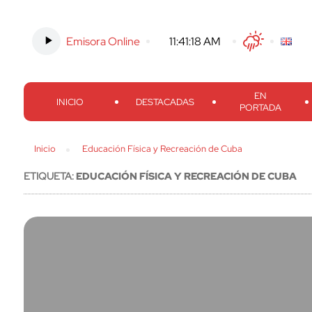
Emisora Online
-
11:41:18 AM
Twitter
Facebook
Threads
Inst
EN
INICIO
DESTACADAS
PORTADA
Inicio
Educación Física y Recreación de Cuba
ETIQUETA:
EDUCACIÓN FÍSICA Y RECREACIÓN DE CUBA