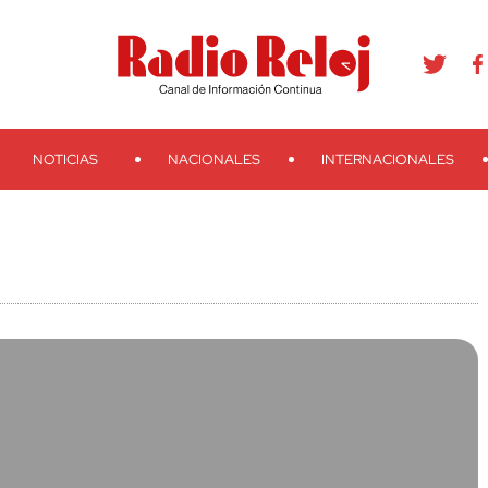
agram
Youtube
Telegram
Teveo
Ivoox
RSS
Search
NOTICIAS
NACIONALES
INTERNACIONALES