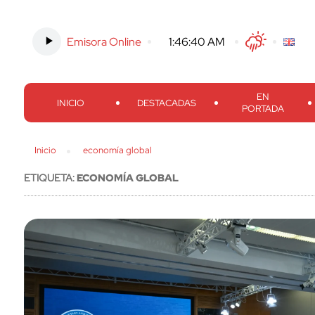
Emisora Online
-
1:46:41 AM
Twitter
Facebook
Threads
Inst
EN
INICIO
DESTACADAS
PORTADA
Inicio
economía global
ETIQUETA:
ECONOMÍA GLOBAL