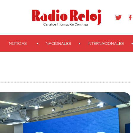
agram
Youtube
Telegram
Teveo
Ivoox
RSS
Search
NOTICIAS
NACIONALES
INTERNACIONALES