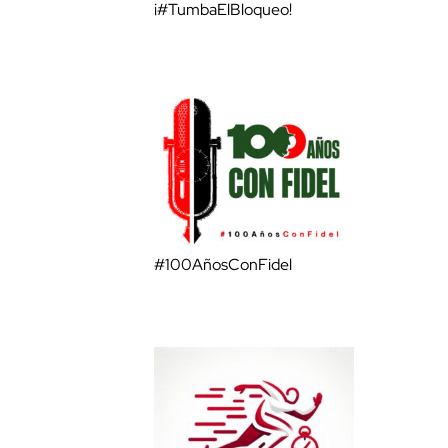
¡#TumbaElBloqueo!
#100AñosConFidel