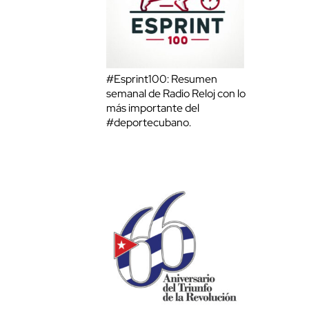
#Esprint100: Resumen
semanal de Radio Reloj con lo
más importante del
#deportecubano.