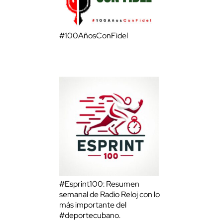
#100AñosConFidel
#Esprint100: Resumen
semanal de Radio Reloj con lo
más importante del
#deportecubano.