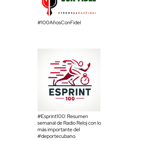
#100AñosConFidel
#Esprint100: Resumen
semanal de Radio Reloj con lo
más importante del
#deportecubano.