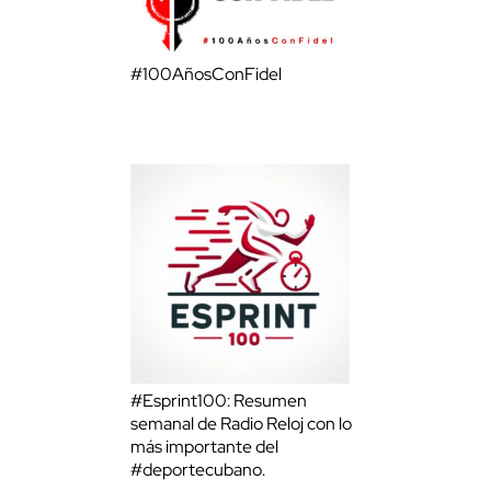
#100AñosConFidel
#Esprint100: Resumen
semanal de Radio Reloj con lo
más importante del
#deportecubano.