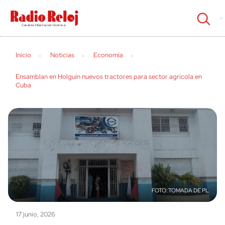
cerrar
Inicio
Noticias
Economía
Ensamblan en Holguín nuevos tractores para sector agrícola en
Cuba
TOMADA DE PL
17 junio, 2026