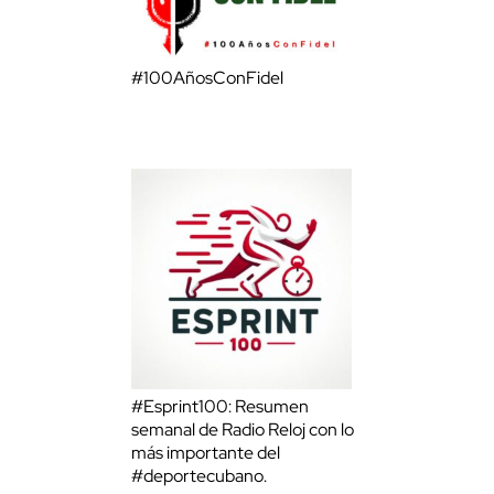
#100AñosConFidel
#Esprint100: Resumen
semanal de Radio Reloj con lo
más importante del
#deportecubano.