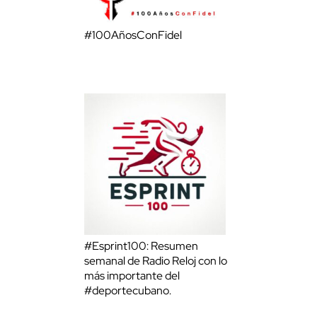
#100AñosConFidel
#Esprint100: Resumen
semanal de Radio Reloj con lo
más importante del
#deportecubano.