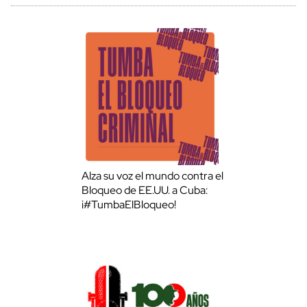
Alza su voz el mundo contra el
Bloqueo de EE.UU. a Cuba:
¡#TumbaElBloqueo!