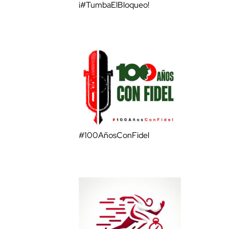
¡#TumbaElBloqueo!
#100AñosConFidel