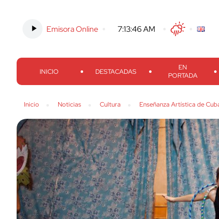
Emisora Online
-
7:13:47 AM
Twitter
Facebook
Threads
Inst
EN
INICIO
DESTACADAS
PORTADA
Inicio
Noticias
Cultura
Enseñanza Artística de Cuba