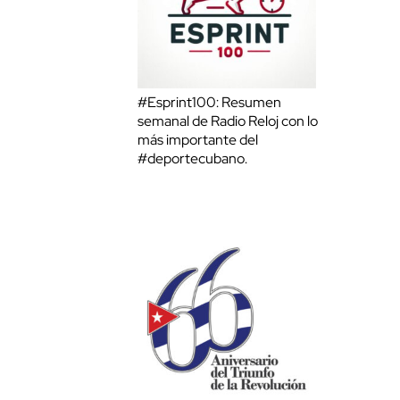
#Esprint100: Resumen
semanal de Radio Reloj con lo
más importante del
#deportecubano.