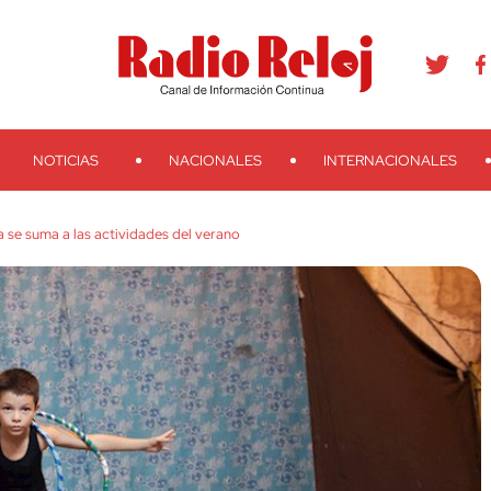
agram
Youtube
Telegram
Teveo
Ivoox
RSS
Search
NOTICIAS
NACIONALES
INTERNACIONALES
 se suma a las actividades del verano