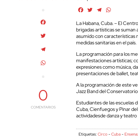
Facebook
Twitter
Telegram
WhatsApp
Facebook
La Habana, Cuba. – El Centro
brigadas artísticas se suman 
Twitter
asumido con características m
medidas sanitarias en el país.
Telegram
La programación para los mes
manifestaciones artísticas; c
WhatsApp
expresiones como música, danz
presentaciones de ballet, teat
A la programación de este ver
0
Jazz Band del Conservatori
Estudiantes de las escuelas 
COMENTARIOS
Cuba, Cienfuegos y Pinar del 
actividadesde danza y teatro 
Etiquetas:
Circo
-
Cuba
-
Ensenaz