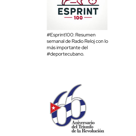
#Esprint100: Resumen
semanal de Radio Reloj con lo
más importante del
#deportecubano.