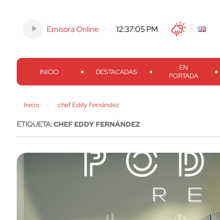
Emisora Online
-
12:37:06 PM
Twitter
Facebook
Threads
Inst
EN
INICIO
DESTACADAS
PORTADA
Inicio
chef Eddy Fernández
ETIQUETA:
CHEF EDDY FERNÁNDEZ