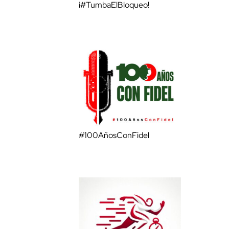
¡#TumbaElBloqueo!
#100AñosConFidel