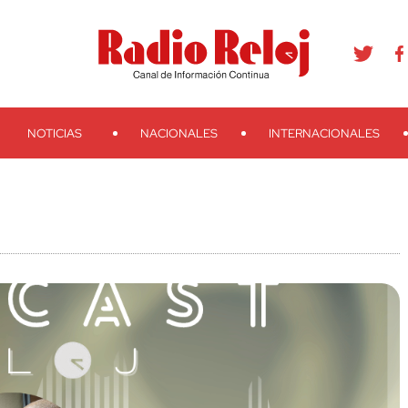
agram
Youtube
Telegram
Teveo
Ivoox
RSS
Search
NOTICIAS
NACIONALES
INTERNACIONALES