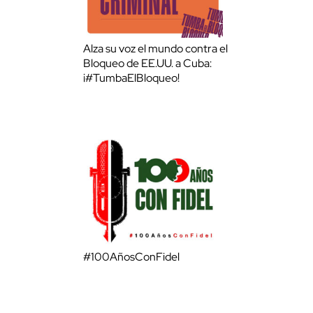
Alza su voz el mundo contra el
Bloqueo de EE.UU. a Cuba:
¡#TumbaElBloqueo!
#100AñosConFidel