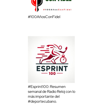
#100AñosConFidel
#Esprint100: Resumen
semanal de Radio Reloj con lo
más importante del
#deportecubano.