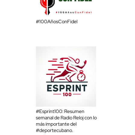
#100AñosConFidel
#Esprint100: Resumen
semanal de Radio Reloj con lo
más importante del
#deportecubano.