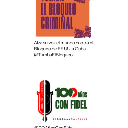
Alza su voz el mundo contra el
Bloqueo de EE.UU. a Cuba:
¡#TumbaElBloqueo!
#100AñosConFidel