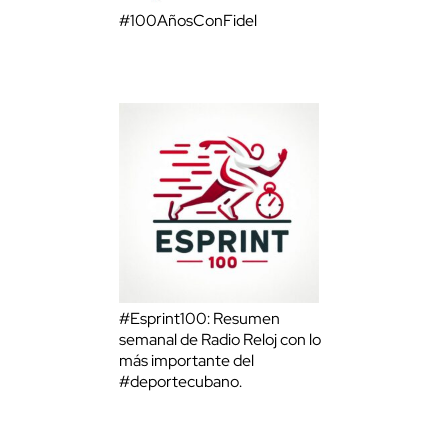
#100AñosConFidel
#Esprint100: Resumen
semanal de Radio Reloj con lo
más importante del
#deportecubano.