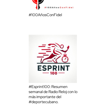
#100AñosConFidel
#Esprint100: Resumen
semanal de Radio Reloj con lo
más importante del
#deportecubano.