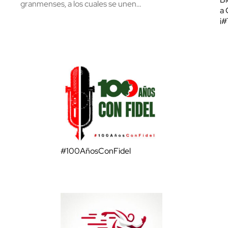
granmenses, a los cuales se unen…
a 
¡
#100AñosConFidel