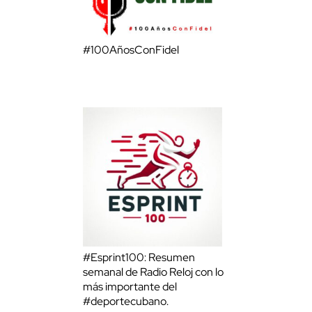
#100AñosConFidel
#Esprint100: Resumen
semanal de Radio Reloj con lo
más importante del
#deportecubano.