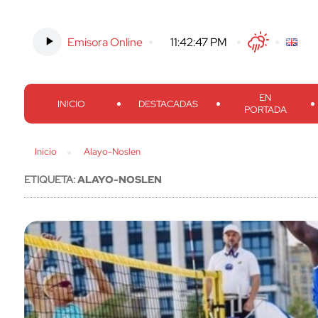
Emisora Online
-
11:42:47 PM
Twitter
Facebook
Threads
Inst
EN
INICIO
DESTACADAS
PORTADA
Inicio
Alayo-Noslen
ETIQUETA:
ALAYO-NOSLEN