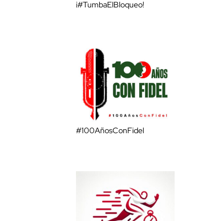
¡#TumbaElBloqueo!
#100AñosConFidel