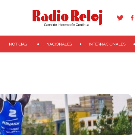
agram
Youtube
Telegram
Teveo
Ivoox
RSS
Search
NOTICIAS
NACIONALES
INTERNACIONALES