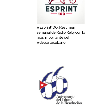
#Esprint100: Resumen
semanal de Radio Reloj con lo
más importante del
#deportecubano.