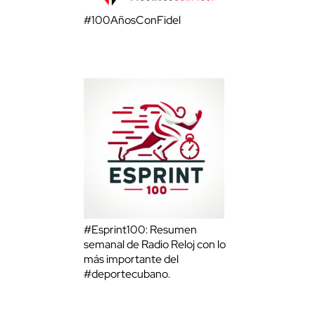
#100AñosConFidel
#Esprint100: Resumen
semanal de Radio Reloj con lo
más importante del
#deportecubano.