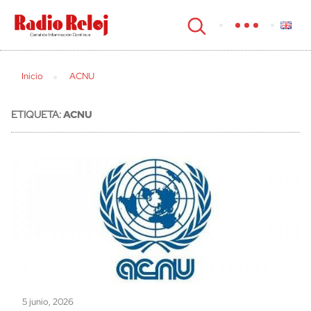
cerrar
Inicio
ACNU
ETIQUETA:
ACNU
5 junio, 2026