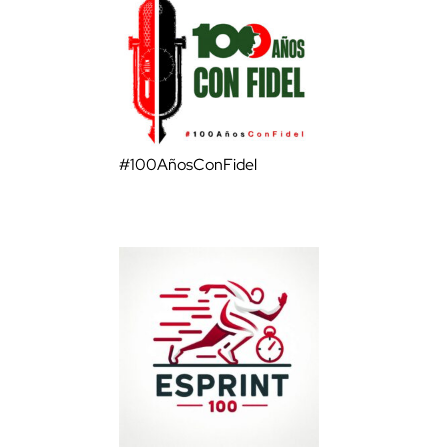
#100AñosConFidel