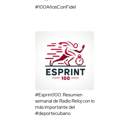
#100AñosConFidel
#Esprint100: Resumen
semanal de Radio Reloj con lo
más importante del
#deportecubano.