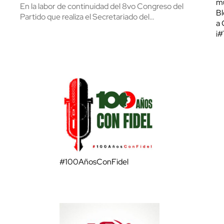
mu
En la labor de continuidad del 8vo Congreso del
Bl
Partido que realiza el Secretariado del…
a 
¡
#100AñosConFidel