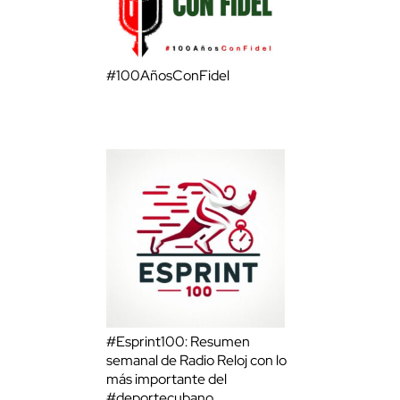
#100AñosConFidel
#Esprint100: Resumen
semanal de Radio Reloj con lo
más importante del
#deportecubano.