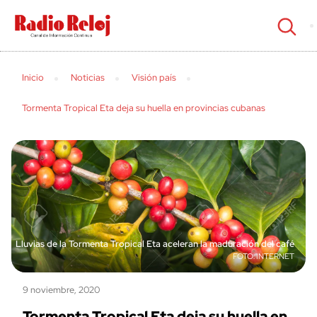
cerrar
Inicio
Noticias
Visión país
Tormenta Tropical Eta deja su huella en provincias cubanas
Lluvias de la Tormenta Tropical Eta aceleran la maduración del café
INTERNET
9 noviembre, 2020
Tormenta Tropical Eta deja su huella en