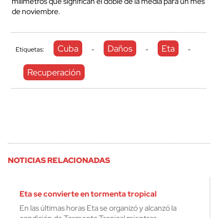
milímetros que significan el doble de la media para un mes
de noviembre.
Cuba
Daños
Eta
Etiquetas:
-
-
-
Recuperación
NOTICIAS RELACIONADAS
Eta se convierte en tormenta tropical
En las últimas horas Eta se organizó y alcanzó la