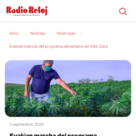
cerrar
Inicio
Noticias
Visión país
Evalúan marcha del programa alimentario en Villa Clara
5 septiembre, 2020
Evalúan marcha del programa