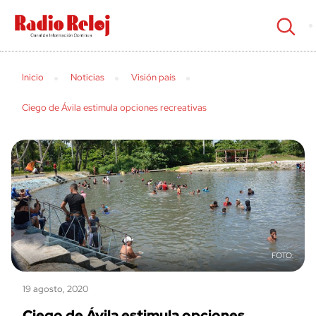
cerrar
Inicio
Noticias
Visión país
Ciego de Ávila estimula opciones recreativas
19 agosto, 2020
Ciego de Ávila estimula opciones