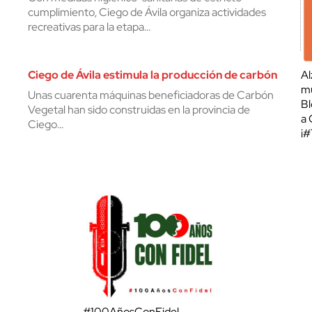
cumplimiento, Ciego de Ávila organiza actividades
recreativas para la etapa…
Ciego de Ávila estimula la producción de carbón
Al
mu
Unas cuarenta máquinas beneficiadoras de Carbón
Bl
Vegetal han sido construidas en la provincia de
a 
Ciego…
¡
#100AñosConFidel