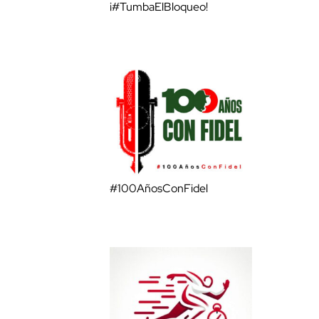
¡#TumbaElBloqueo!
#100AñosConFidel