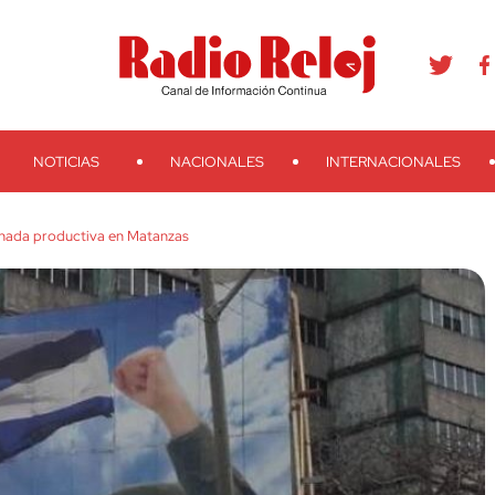
agram
Youtube
Telegram
Teveo
Ivoox
RSS
Search
NOTICIAS
NACIONALES
INTERNACIONALES
ornada productiva en Matanzas