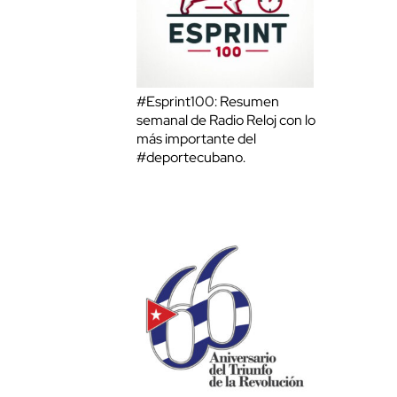
#Esprint100: Resumen
semanal de Radio Reloj con lo
más importante del
#deportecubano.