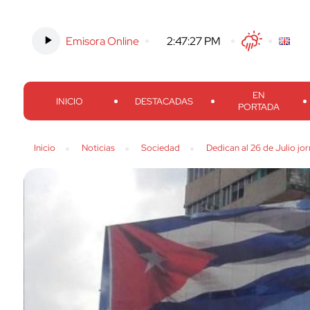
Emisora Online
-
2:47:28 PM
Twitter
Facebook
Threads
Inst
EN
INICIO
DESTACADAS
PORTADA
Inicio
Noticias
Sociedad
Dedican al 26 de Julio j