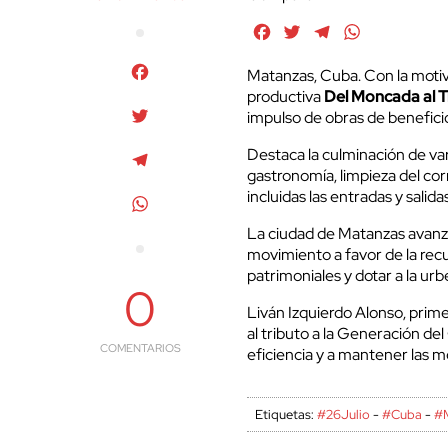
Facebook
Twitter
Telegram
WhatsApp
Facebook
Matanzas, Cuba. Con la motiva
productiva
Del Moncada al T
Twitter
impulso de obras de benefici
Destaca la culminación de var
Telegram
gastronomía, limpieza del corr
incluidas las entradas y salidas
WhatsApp
La ciudad de Matanzas avanza
movimiento a favor de la recu
patrimoniales y dotar a la urbe
0
Liván Izquierdo Alonso, primer
al tributo a la Generación de
COMENTARIOS
eficiencia y a mantener las m
Etiquetas:
#26Julio
-
#Cuba
-
#