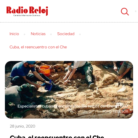
cerrar
Inicio
Noticias
Sociedad
Cuba, el reencuentro con el Che
Especialistas cubanos encontraron los restos del Che en 1997
TELESUR
28 junio, 2020
Cuba, el reencuentro con el Che