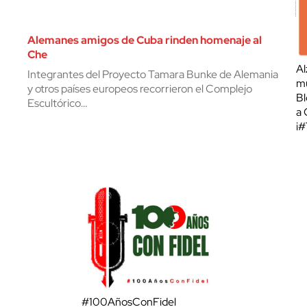
Alemanes amigos de Cuba rinden homenaje al
Che
Al
Integrantes del Proyecto Tamara Bunke de Alemania
mu
y otros países europeos recorrieron el Complejo
Bl
Escultórico…
a 
¡
#100AñosConFidel