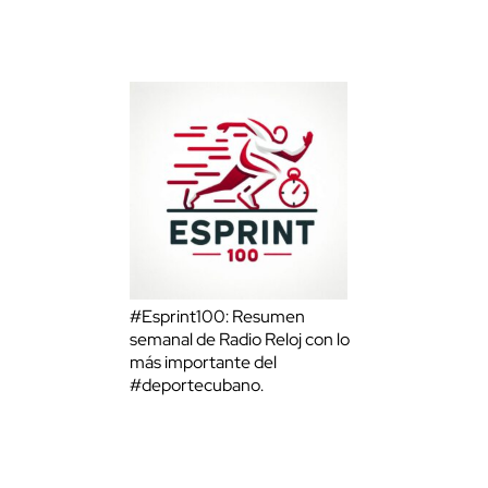
#Esprint100: Resumen
semanal de Radio Reloj con lo
más importante del
#deportecubano.