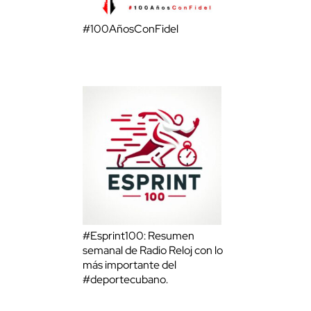
#100AñosConFidel
#Esprint100: Resumen
semanal de Radio Reloj con lo
más importante del
#deportecubano.