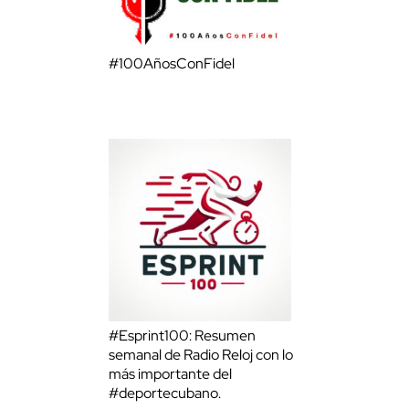
#100AñosConFidel
#Esprint100: Resumen
semanal de Radio Reloj con lo
más importante del
#deportecubano.