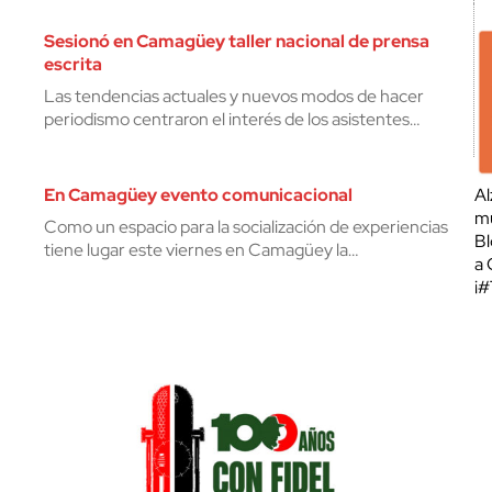
Sesionó en Camagüey taller nacional de prensa
escrita
Las tendencias actuales y nuevos modos de hacer
periodismo centraron el interés de los asistentes…
En Camagüey evento comunicacional
Al
mu
Como un espacio para la socialización de experiencias
Bl
tiene lugar este viernes en Camagüey la…
a 
¡