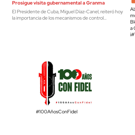
Prosigue visita gubernamental a Granma
Al
El Presidente de Cuba, Miguel Díaz-Canel, reiteró hoy
mu
la importancia de los mecanismos de control…
Bl
a 
¡
#100AñosConFidel