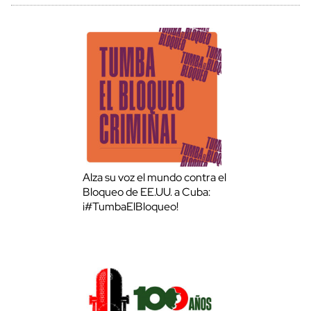
Alza su voz el mundo contra el
Bloqueo de EE.UU. a Cuba:
¡#TumbaElBloqueo!