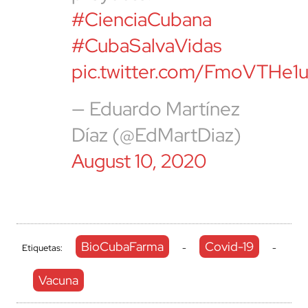
#CienciaCubana
#CubaSalvaVidas
pic.twitter.com/FmoVTHe1
— Eduardo Martínez
Díaz (@EdMartDiaz)
August 10, 2020
BioCubaFarma
Covid-19
Etiquetas:
-
-
Vacuna