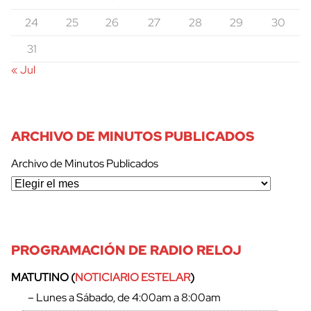
24
25
26
27
28
29
30
31
« Jul
ARCHIVO DE MINUTOS PUBLICADOS
Archivo de Minutos Publicados
PROGRAMACIÓN DE RADIO RELOJ
cerrar
MATUTINO (
NOTICIARIO ESTELAR
)
– Lunes a Sábado, de 4:00am a 8:00am