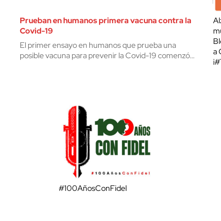
Prueban en humanos primera vacuna contra la
Al
Covid-19
mu
Bl
El primer ensayo en humanos que prueba una
a 
posible vacuna para prevenir la Covid-19 comenzó…
¡
#100AñosConFidel