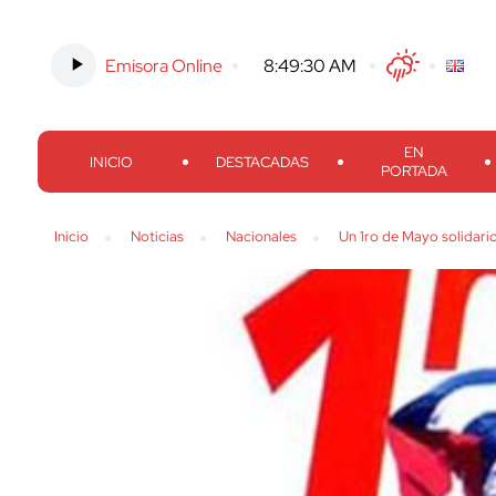
Emisora Online
-
8:49:31 AM
Twitter
Facebook
Threads
Inst
EN
INICIO
DESTACADAS
PORTADA
Inicio
Noticias
Nacionales
Un 1ro de Mayo solidari