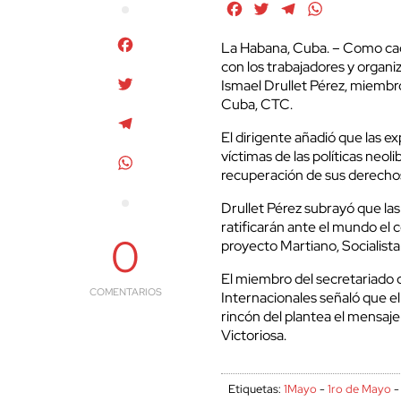
Facebook
Twitter
Telegram
WhatsApp
Facebook
La Habana, Cuba. – Como cad
con los trabajadores y organ
Twitter
Ismael Drullet Pérez, miembro
Cuba, CTC.
Telegram
El dirigente añadió que las 
víctimas de las políticas neoli
WhatsApp
recuperación de sus derechos 
Drullet Pérez subrayó que las
ratificarán ante el mundo el
0
proyecto Martiano, Socialista 
El miembro del secretariado 
COMENTARIOS
Internacionales señaló que e
rincón del plantea el mensaje
Victoriosa.
Etiquetas:
1Mayo
-
1ro de Mayo