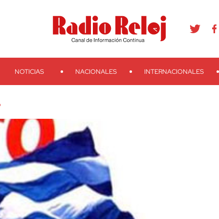
agram
Youtube
Telegram
Teveo
Ivoox
RSS
Search
NOTICIAS
NACIONALES
INTERNACIONALES
o