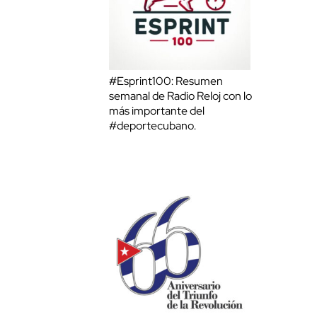
#Esprint100: Resumen
semanal de Radio Reloj con lo
más importante del
#deportecubano.