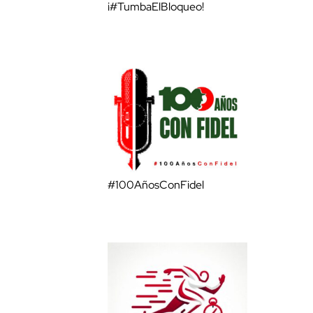
¡#TumbaElBloqueo!
#100AñosConFidel