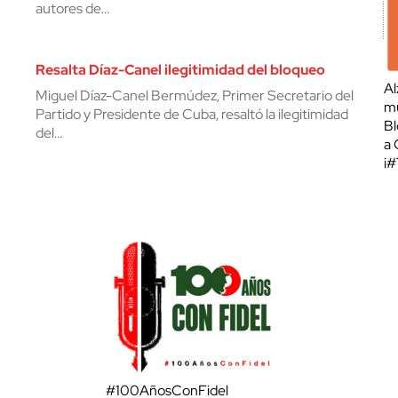
autores de…
Resalta Díaz-Canel ilegitimidad del bloqueo
Al
Miguel Díaz-Canel Bermúdez, Primer Secretario del
mu
Partido y Presidente de Cuba, resaltó la ilegitimidad
Bl
del…
a 
¡
#100AñosConFidel