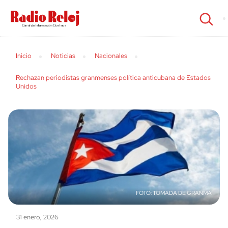
cerrar
Inicio
Noticias
Nacionales
Rechazan periodistas granmenses política anticubana de Estados
Unidos
TOMADA DE GRANMA
31 enero, 2026