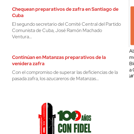
Chequean preparativos de zafra en Santiago de
Cuba
El segundo secretario del Comité Central del Partido
Comunista de Cuba, José Ramón Machado
Ventura…
Al
Continúan en Matanzas preparativos de la
mu
venidera zafra
Bl
a 
Con el compromiso de superar las deficiencias de la
¡
pasada zafra, los azucareros de Matanzas…