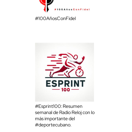
#100AñosConFidel
#Esprint100: Resumen
semanal de Radio Reloj con lo
más importante del
#deportecubano.