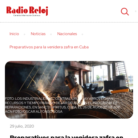
cerrar
Inicio
Noticias
Nacionales
Preparativos para la venidera zafra en Cuba
LOS INDUSTRIALES DEL CENTRAL URUGUAY APROVECHAN
RECURSOS Y TIEMPO PARA NO DEJAR DEUDAS EN EL PROGRAMA DE
REPARACIONES, EN SANCTI SPÍRITUS, CUBA, EL 26 DE AGOSTO DE 2016.
ACN FOTO/OSCAR ALFONSO SOSA
29 julio, 2020
Preparativos para la venidera zafra en