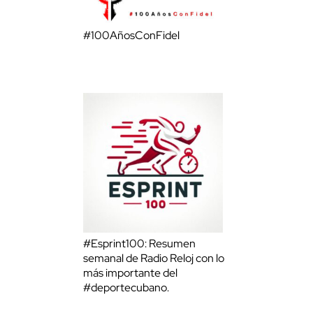
#100AñosConFidel
#Esprint100: Resumen
semanal de Radio Reloj con lo
más importante del
#deportecubano.