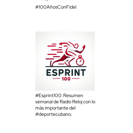
#100AñosConFidel
#Esprint100: Resumen
semanal de Radio Reloj con lo
más importante del
#deportecubano.