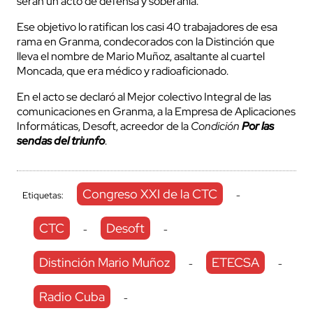
serán un acto de defensa y soberanía.
Ese objetivo lo ratifican los casi 40 trabajadores de esa
rama en Granma, condecorados con la Distinción que
lleva el nombre de Mario Muñoz, asaltante al cuartel
Moncada, que era médico y radioaficionado.
En el acto se declaró al Mejor colectivo Integral de las
comunicaciones en Granma, a la Empresa de Aplicaciones
Informáticas, Desoft, acreedor de la
Condición
Por las
sendas del triunfo
.
Congreso XXI de la CTC
Etiquetas:
-
CTC
Desoft
-
-
Distinción Mario Muñoz
ETECSA
-
-
Radio Cuba
-