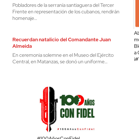
Pobladores de la serranía santiaguera del Tercer
Frente en representación de los cubanos, rendirán
homenaje…
Al
Recuerdan natalicio del Comandante Juan
mu
Almeida
Bl
a 
En ceremonia solemne en el Museo del Ejército
¡
Central, en Matanzas, se donó un uniforme…
#100AñosConFidel