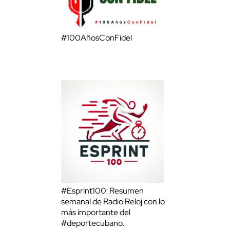
#100AñosConFidel
#Esprint100: Resumen
semanal de Radio Reloj con lo
más importante del
#deportecubano.